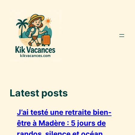
Aller
au
contenu
Latest posts
J’ai testé une retraite bien-
être à Madère : 5 jours de
randos, silence et océan