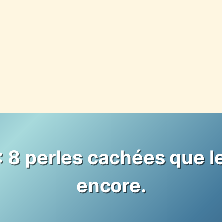
: 8 perles cachées que l
encore.