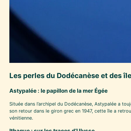
Les perles du Dodécanèse et des îl
Astypalée : le papillon de la mer Égée
Située dans l’archipel du Dodécanèse, Astypalée a touj
son retour dans le giron grec en 1947, cette île a retr
vénitienne.
Ithaque : sur les traces d’Ulysse