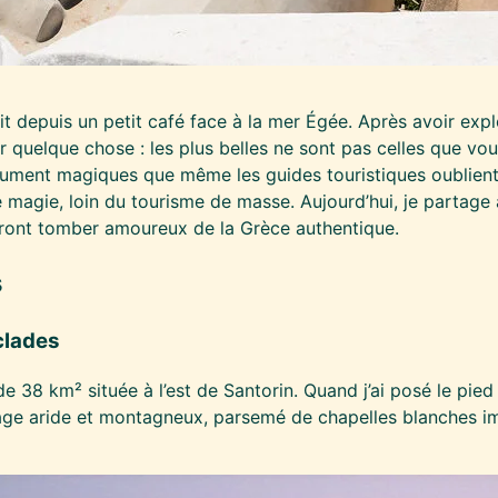
t depuis un petit café face à la mer Égée. Après avoir expl
 quelque chose : les plus belles ne sont pas celles que vou
lument magiques que même les guides touristiques oublient
magie, loin du tourisme de masse. Aujourd’hui, je partag
 feront tomber amoureux de la Grèce authentique.
s
clades
de 38 km² située à l’est de Santorin. Quand j’ai posé le pied
aysage aride et montagneux, parsemé de chapelles blanches i