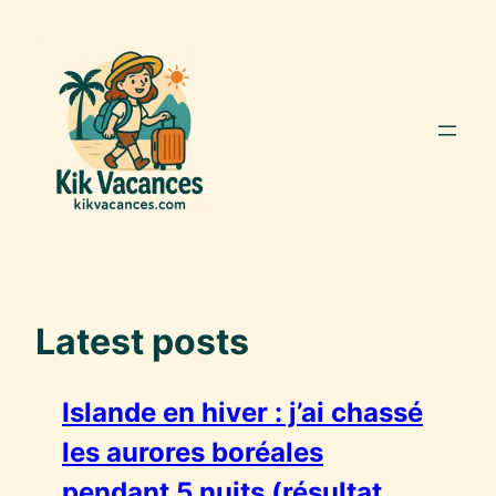
Aller
au
contenu
Latest posts
Islande en hiver : j’ai chassé
les aurores boréales
pendant 5 nuits (résultat