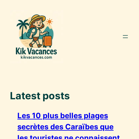
Aller
au
contenu
Latest posts
Les 10 plus belles plages
secrètes des Caraïbes que
les touristes ne connaissent